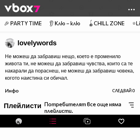
Member of
👾
🎉 PARTY TIME
👂 Клю – клю
🪀CHILL ZONE
⭐Li
lovelywords
Не можеш да забравиш нещо, което е променило
живота ти, не можеш да забравиш чувства, които са те
накарали да пораснеш, не можеш да забравиш човека,
когото наистина си обичал.
Инфо
СЛЕДВАЙ
0
Потребителят все още няма
Плейлисти
плейлисти.