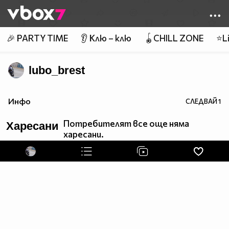
Member of
👾
🎉 PARTY TIME
👂 Клю – клю
🪀CHILL ZONE
⭐Li
lubo_brest
Инфо
СЛЕДВАЙ
1
Потребителят все още няма
Харесани
харесани.