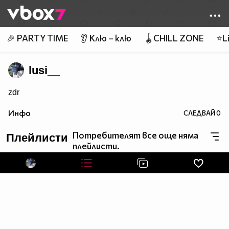
Member of
👾
🎉 PARTY TIME
👂 Клю – клю
🪀CHILL ZONE
⭐Li
lusi__
zdr
Инфо
СЛЕДВАЙ
0
Потребителят все още няма
Плейлисти
плейлисти.