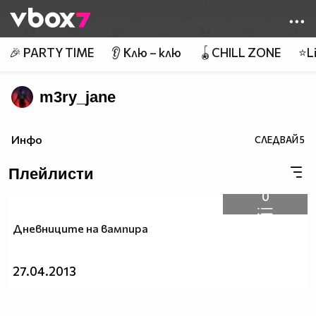
Member of
👾
🎉 PARTY TIME
👂 Клю – клю
🪀CHILL ZONE
⭐Li
m3ry_jane
Инфо
СЛЕДВАЙ
5
Плейлисти
0
Дневниците на вампира
27.04.2013