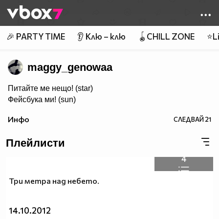
Member of
👾
🎉 PARTY TIME
👂 Клю – клю
🪀CHILL ZONE
⭐Li
maggy_genowaa
Питайте ме нещо! (star)
Фейсбука ми! (sun)
Инфо
СЛЕДВАЙ
21
Плейлисти
4
Три метра над небето.
14.10.2012