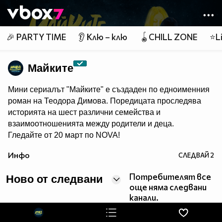
Member of
👾
🎉 PARTY TIME
👂 Клю – клю
🪀CHILL ZONE
⭐Li
Майките
Мини сериалът "Майките" е създаден по едноименния
роман на Теодора Димова. Поредицата проследява
историята на шест различни семейства и
взаимоотношенията между родители и деца.
Гледайте от 20 март по NOVA!
Инфо
СЛЕДВАЙ
2
Потребителят все
Ново от следвани
още няма следвани
канали.