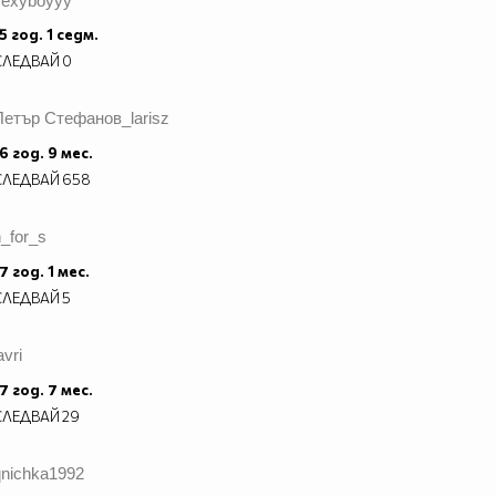
sexyboyyy
5 год. 1 седм.
СЛЕДВАЙ
0
Петър Стефанов_larisz
6 год. 9 мес.
СЛЕДВАЙ
658
_for_s
7 год. 1 мес.
СЛЕДВАЙ
5
avri
7 год. 7 мес.
СЛЕДВАЙ
29
qnichka1992