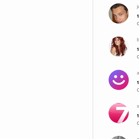
j
1
1
1
1