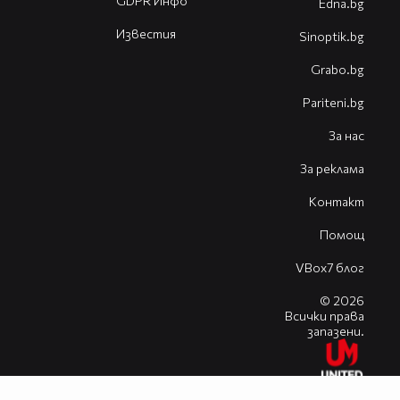
GDPR Инфо
Edna.bg
Известия
Sinoptik.bg
Grabo.bg
Pariteni.bg
За нас
За реклама
Контакт
Помощ
VBox7 блог
© 2026
Всички права
запазени.