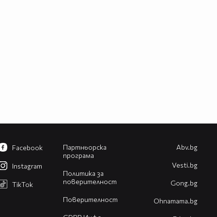
Партньорска
Abv.bg
Facebook
програма
Vesti.bg
Instagram
Политика за
поверителност
Gong.bg
TikTok
Поверителност
Оhnamama.bg