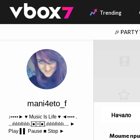
Member of
👾
Trending
🎉 PARTY
mani4eto_f
Начало
♪••••► ♥ Music Is Life ♥ ◄•••• .
...ılılılıllılılı.|̲̅̅●̲̅̅|̲̅̅=̲̅̅|̲̅̅●̲­̅̅|.ılılılıllılılı.... ►
Play ▌▌ Pause ■ Stop ►
Моите пр