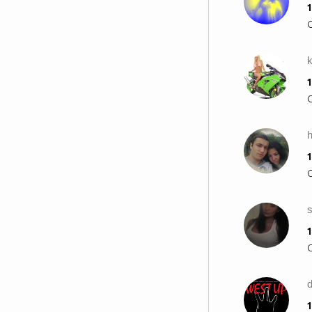
1
k
1
1
1
d
1