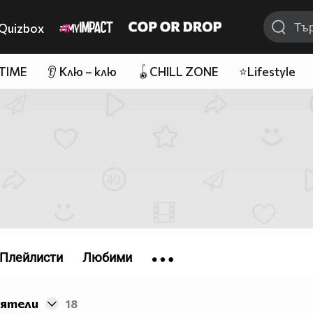
Quizbox
 TIME
👂 Клю – клю
🪀CHILL ZONE
⭐Lifestyle
Плейлисти
Любими
иятели
18