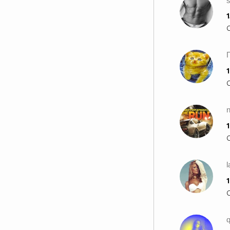
1
1
n
1
l
1