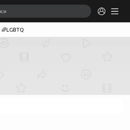
🌈LGBTQ