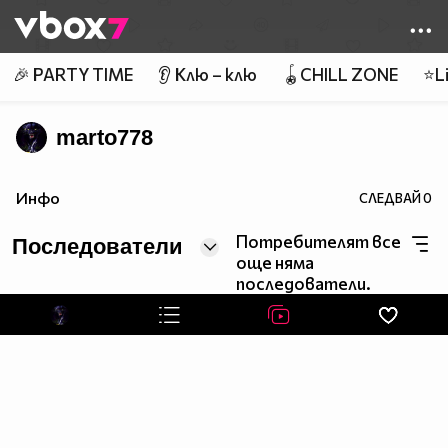
Member of
👾
🎉 PARTY TIME
👂 Клю – клю
🪀CHILL ZONE
⭐Li
marto778
Инфо
СЛЕДВАЙ
0
Потребителят все
Последователи
още няма
последователи.