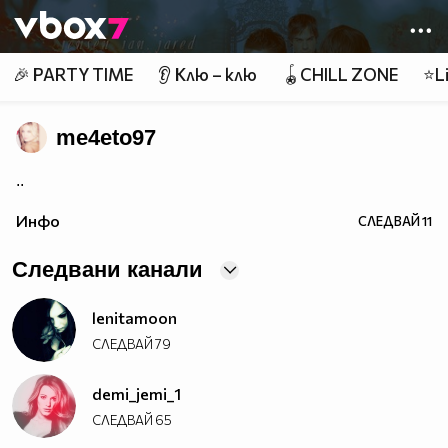
Member of
👾
🎉 PARTY TIME
👂 Клю – клю
🪀CHILL ZONE
⭐Li
me4eto97
..
Инфо
СЛЕДВАЙ
11
Следвани канали
lenitamoon
СЛЕДВАЙ
79
demi_jemi_1
СЛЕДВАЙ
65