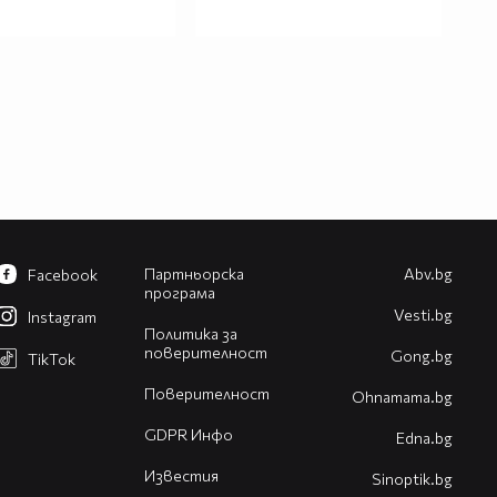
Партньорска
Abv.bg
Facebook
програма
Vesti.bg
Instagram
Политика за
поверителност
Gong.bg
TikTok
Поверителност
Оhnamama.bg
GDPR Инфо
Edna.bg
Известия
Sinoptik.bg