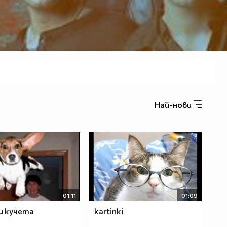
Най-нови
01:11
01:09
и кучета
kartinki