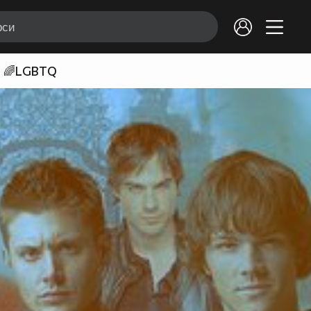
🌈LGBTQ