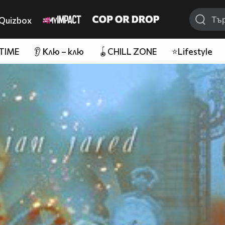
Quizbox
 TIME
👂 Клю – клю
🪀CHILL ZONE
⭐Lifestyle