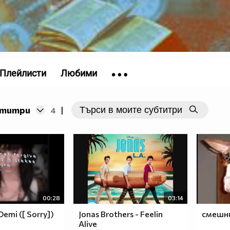
Плейлисти
Любими
бтитри
4
|
00:28
03:14
Demi ([ Sorry])
Jonas Brothers - Feelin
смешн
Alive