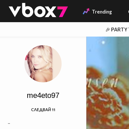
Member of
👾
Trending
🎉 PARTY
me4eto97
СЛЕДВАЙ
11
..