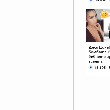
Деси Цоне
бомбата! Б
бебчето ид
есента
18 408