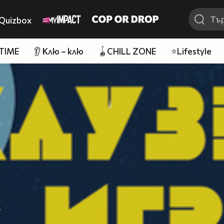
Quizbox
 TIME
👂 Клю – клю
🪀CHILL ZONE
⭐Lifestyle