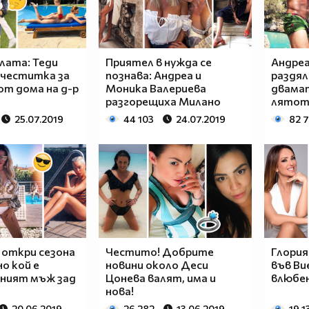
лата: Теди
Приятел в нужда се
Андреа
 честитка за
познава: Андреа и
раздял
 от дома на д-р
Моника Валериева
двамат
разгорещиха Милано
лятот
25.07.2019
44 103
24.07.2019
82 7
 откри сезона
Честито! Добрите
Глория
но кой е
новини около Деси
във Ви
ният мъж зад
Цонева валят, има и
влюбе
нова!
20.06.2019
26 282
13.06.2019
19 1