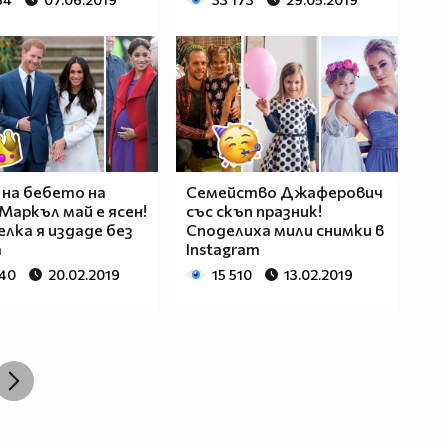
на бебето на
Семейство Джаферович
Маркъл май е ясен!
със скъп празник!
лка я издаде без
Споделиха мили снимки в
а
Instagram
340
20.02.2019
15 510
13.02.2019