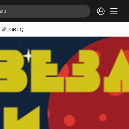
🌈LGBTQ