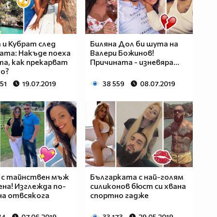
 и Кубрат след
Биляна Дол би шута на
ата: Накъде поеха
Валери Божинов!
а, как прекарват
Причината - изневяра...
о?
51
19.07.2019
38 559
08.07.2019
 с тайнствен мъж
Българката с най-голям
ена! Изглежда по-
силиконов бюст си хвана
на отвсякога
спортно гадже
34
07.06.2019
33 173
29.05.2019