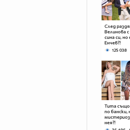
След раздя
Велинова с
сина си, но
Енчев?!
125 038
Тита също
по бански, 
мистериоз
нея?!
36 496