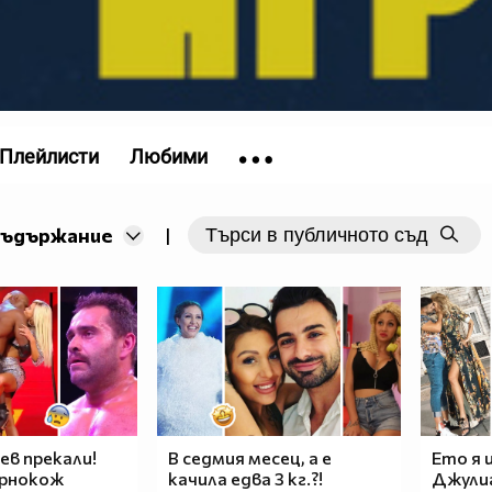
Плейлисти
Любими
съдържание
|
ев прекали!
В седмия месец, а е
Ето я 
ернокож
качила едва 3 кг.?!
Джулиа