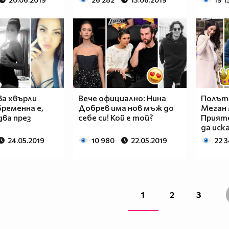
ва хвърли
Вече официално: Нина
Полът 
ременна е,
Добрев има нов мъж до
Меган 
ва през
себе си! Кой е той?
Прияте
да иск
24.05.2019
10 980
22.05.2019
22 
1
2
3