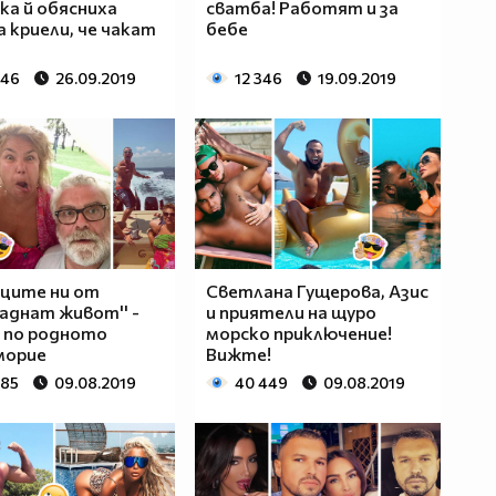
ка й обясниха
сватба! Работят и за
а криели, че чакат
бебе
346
26.09.2019
12 346
19.09.2019
ците ни от
Светлана Гущерова, Азис
аднат живот'' -
и приятели на щуро
 по родното
морско приключение!
морие
Вижте!
685
09.08.2019
40 449
09.08.2019