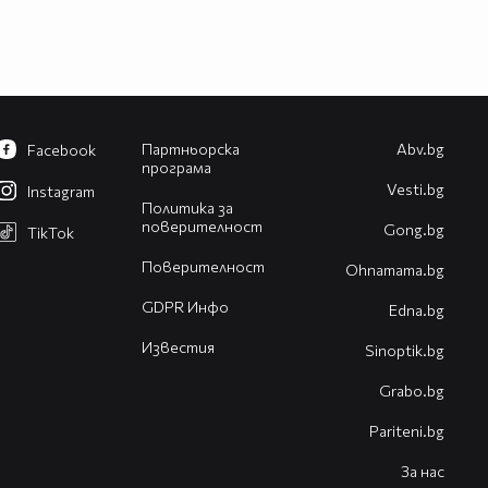
Партньорска
Abv.bg
Facebook
програма
Vesti.bg
Instagram
Политика за
поверителност
Gong.bg
TikTok
Поверителност
Оhnamama.bg
GDPR Инфо
Edna.bg
Известия
Sinoptik.bg
Grabo.bg
Pariteni.bg
За нас