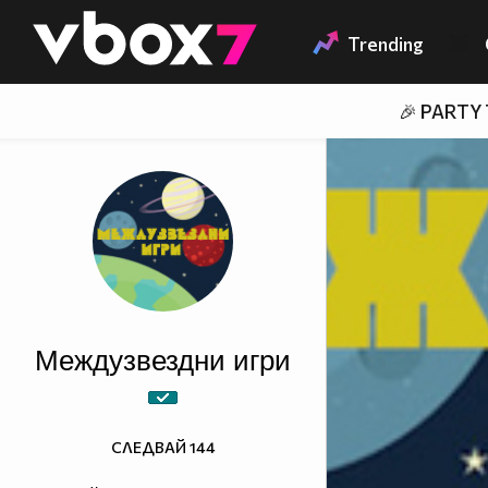
Member of
👾
Trending
🎉 PARTY
Междузвездни игри
СЛЕДВАЙ
144