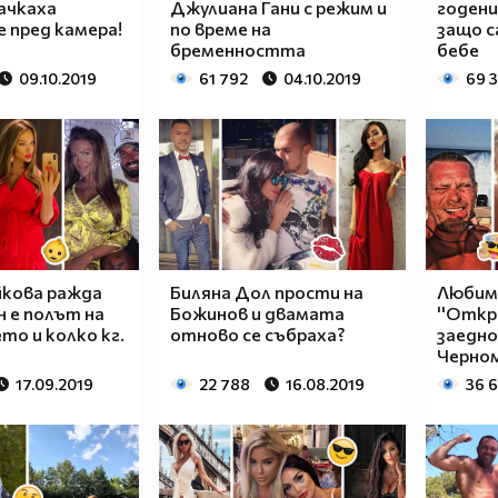
ачкаха
Джулиана Гани с режим и
годени
 пред камера!
по време на
защо с
бременността
бебе
09.10.2019
61 792
04.10.2019
69 
йкова ражда
Биляна Дол прости на
Любим
н е полът на
Божинов и двамата
''Откр
то и колко кг.
отново се събраха?
заедно
Черно
17.09.2019
22 788
16.08.2019
36 