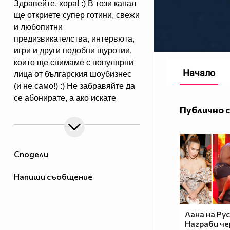
Здравейте, хора! :) В този канал
ще откриете супер готини, свежи
и любопитни
предизвикателства, интервюта,
игри и други подобни щуротии,
които ще снимаме с популярни
Начало
лица от българския шоубизнес
(и не само!) :) Не забравяйте да
се абонирате, а ако искате
Публично 
да поканим някоя конкретна
звезда, пишете ми!
Producer:
www.7talents.bg
Сподели
Напиши съобщение
Лана на Рус
Награби ч