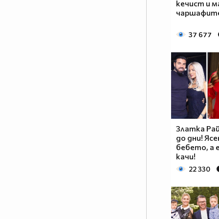
кечист и м
чаршафите
37 677
Златка Ра
до дни! Ясе
бебето, а е
качи!
22 330