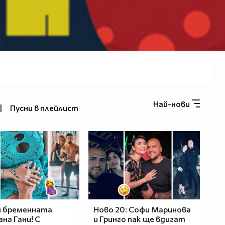
Най-нови
|
Пусни в плейлист
и бременната
Ново 20: Софи Маринова
на Гани! С
и Гринго пак ще вдигат