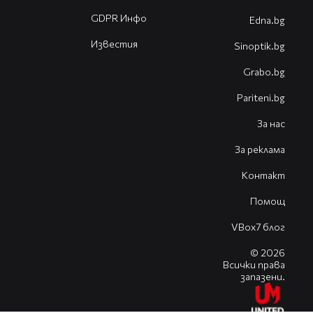
GDPR Инфо
Edna.bg
Известия
Sinoptik.bg
Grabo.bg
Pariteni.bg
За нас
За реклама
Контакт
Помощ
VBox7 блог
© 2026
Всички права
запазени.