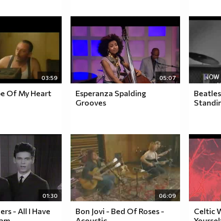
03:59
05:07
pe Of My Heart
Esperanza Spalding
Beatles
Grooves
Standi
01:30
06:09
ers - All I Have
Bon Jovi - Bed Of Roses -
Celtic
eam
Acoustic
Yoursel