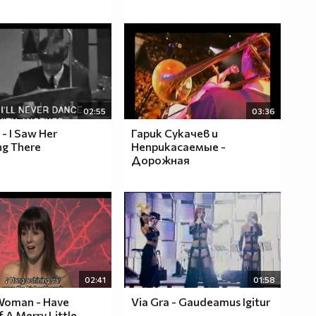
02:55
03:36
 - I Saw Her
Гарик Сукачев и
ng There
Неприкасаемые -
Дорожная
02:41
01:58
 Woman - Have
Via Gra - Gaudeamus Igitur
f A Merry Little