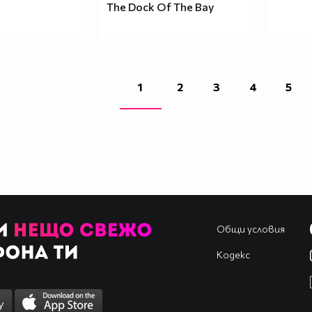
The Dock Of The Bay
1
2
3
4
5
Общи условия
Кодекс