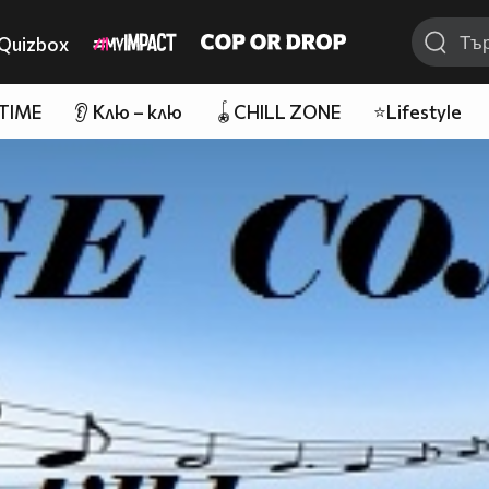
Quizbox
 TIME
👂 Клю – клю
🪀CHILL ZONE
⭐Lifestyle