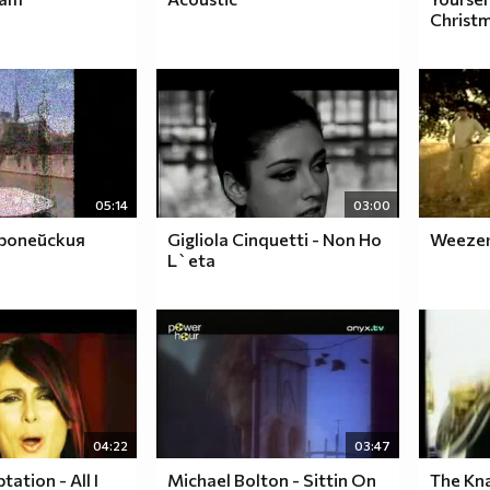
Christ
05:14
03:00
ропейския
Gigliola Cinquetti - Non Ho
Weezer 
L`eta
04:22
03:47
ation - All I
Michael Bolton - Sittin On
The Kn