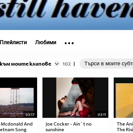
Плейлисти
Любими
към моите клипове
102
|
03:17
03:11
e Mcdonald And
Joe Cocker - Ain`t no
The Ani
Vietnam Song
sunshine
The Ris