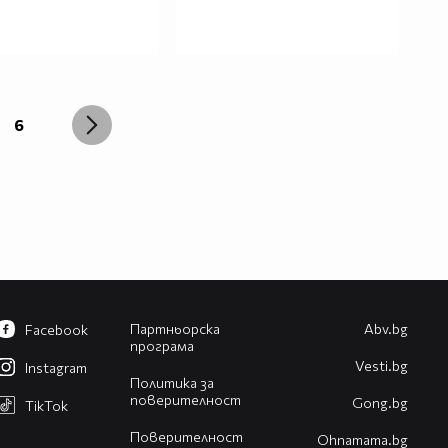
6
Партньорска
Abv.bg
Facebook
програма
Vesti.bg
Instagram
Политика за
поверителност
Gong.bg
TikTok
Поверителност
Оhnamama.bg