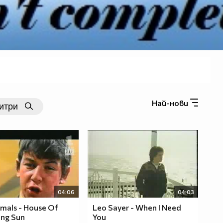
Най-нови
04:06
04:03
mals - House Of
Leo Sayer - When I Need
ing Sun
You