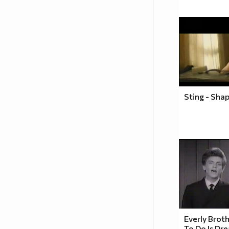
Sting - Sha
Everly Broth
To Do Is Dr