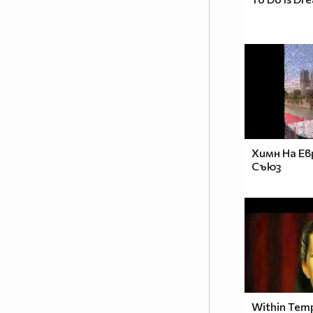
Химн На Ев
Съюз
Within Tempt