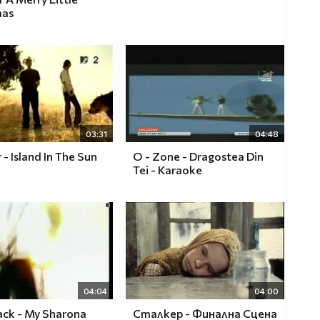
mas
03:31
04:48
- Island In The Sun
O - Zone - Dragostea Din
Tei - Karaoke
04:04
04:00
ack - My Sharona
Сталкер - Финална Сцена