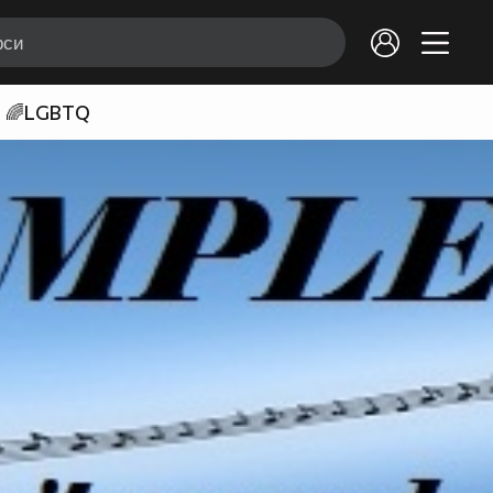
🌈LGBTQ