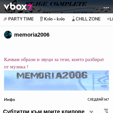
Member of
👾
🎉 PARTY TIME
👂 Клю – клю
🪀CHILL ZONE
⭐Li
memoria2006
Качвам образи и звуци за тези, които разбират
от музика !
Инфо
СЛЕДВАЙ
147
Субтитри към моите клипове