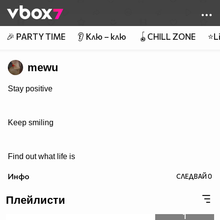
Member of
👾
🎉 PARTY TIME
👂 Клю – клю
🪀CHILL ZONE
⭐Li
mewu
Stay positive
Keep smiling
Find out what life is
Инфо
СЛЕДВАЙ
0
Плейлисти
1