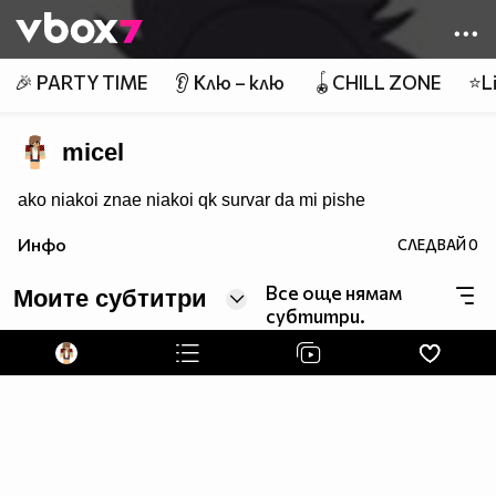
Member of
👾
🎉 PARTY TIME
👂 Клю – клю
🪀CHILL ZONE
⭐Li
micel
ako niakoi znae niakoi qk survar da mi pishe
Инфо
СЛЕДВАЙ
0
Все още нямам
Моите субтитри
субтитри.