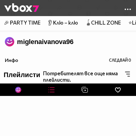
Member of
👾
🎉 PARTY TIME
👂 Клю – клю
🪀CHILL ZONE
⭐Li
miglenaivanova96
Инфо
СЛЕДВАЙ
0
Потребителят все още няма
Плейлисти
плейлисти.