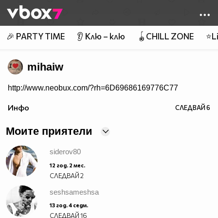
Member of
👾
🎉 PARTY TIME
👂 Клю – клю
🪀CHILL ZONE
⭐Li
mihaiw
http://www.neobux.com/?rh=6D69686169776C77
Инфо
СЛЕДВАЙ
6
Моите приятели
siderov80
12 год. 2 мес.
СЛЕДВАЙ
2
seshsameshsa
13 год. 4 седм.
СЛЕДВАЙ
16