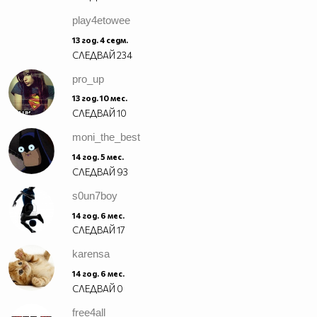
play4etowee
13 год. 4 седм.
СЛЕДВАЙ
234
pro_up
13 год. 10 мес.
СЛЕДВАЙ
10
moni_the_best
14 год. 5 мес.
СЛЕДВАЙ
93
s0un7boy
14 год. 6 мес.
СЛЕДВАЙ
17
karensa
14 год. 6 мес.
СЛЕДВАЙ
0
free4all