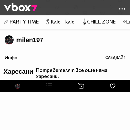
Member of
👾
🎉 PARTY TIME
👂 Клю – клю
🪀CHILL ZONE
⭐Li
milen197
Инфо
СЛЕДВАЙ
1
Потребителят все още няма
Харесани
харесани.