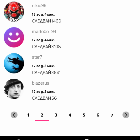
nikio96
12 год. 4 мес.
СЛЕДВАЙ
1460
marto0o_94
12 год. 4 мес.
СЛЕДВАЙ
3108
star7
12 год. 5 мес.
СЛЕДВАЙ
3641
blazerus
12 год. 5 мес.
СЛЕДВАЙ
56
1
2
3
4
5
6
7