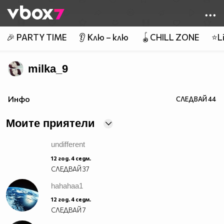
Member of
👾
🎉 PARTY TIME
👂 Клю – клю
🪀CHILL ZONE
⭐Li
milka_9
Инфо
СЛЕДВАЙ
44
Моите приятели
undifferent
12 год. 4 седм.
СЛЕДВАЙ
37
hahahaa1
12 год. 4 седм.
СЛЕДВАЙ
7