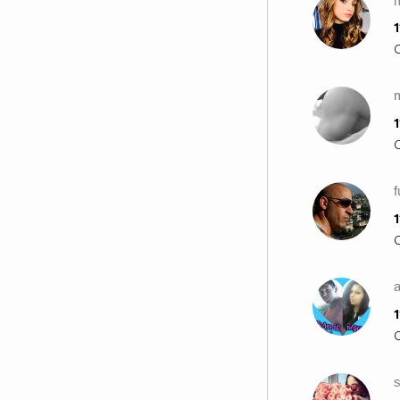
1
1
1
a
1