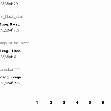
СЛЕДВАЙ
20
he_black_skull
1 год. 9 мес.
СЛЕДВАЙ
733
ings_of_the_night
1 год. 11 мес.
СЛЕДВАЙ
6
sandokan777
2 год. 3 седм.
СЛЕДВАЙ
1519
1
2
3
4
5
6