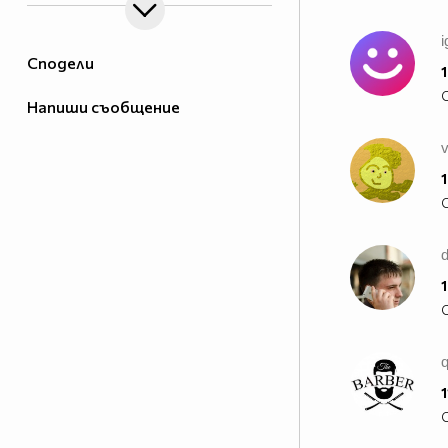
i
Сподели
1
Напиши съобщение
1
1
1