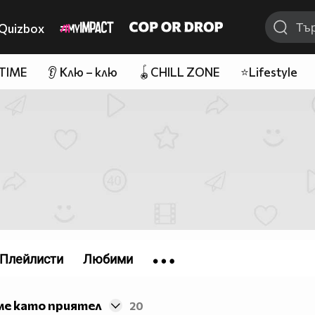
Quizbox
 TIME
👂 Клю – клю
🪀CHILL ZONE
⭐Lifestyle
Плейлисти
Любими
ме като приятел
20