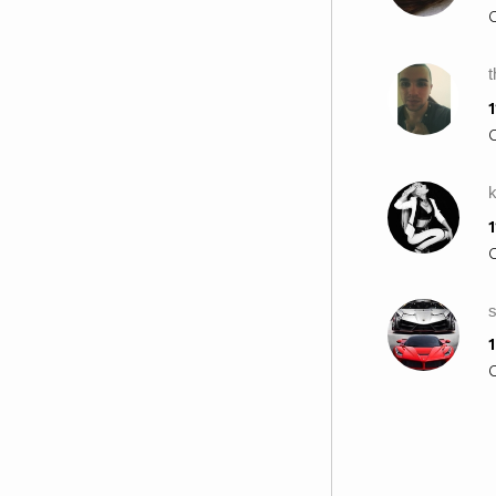
t
1
k
1
1