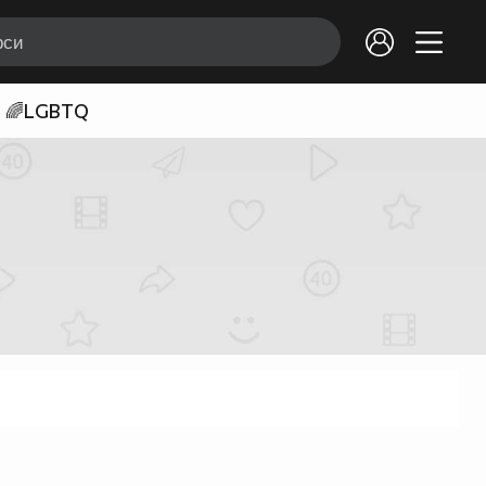
🌈LGBTQ