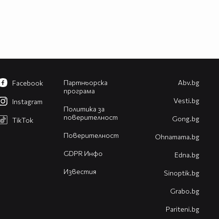
Партньорска
Abv.bg
Facebook
програма
Vesti.bg
Instagram
Политика за
поверителност
Gong.bg
TikTok
Поверителност
Оhnamama.bg
GDPR Инфо
Edna.bg
Известия
Sinoptik.bg
Grabo.bg
Pariteni.bg