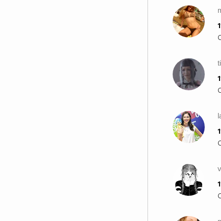
1
t
1
l
1
v
1