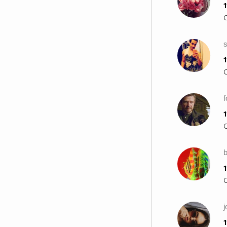
1
1
f
1
1
1