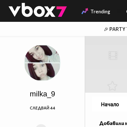
Member of
👾
Trending
🎉 PARTY
milka_9
Начало
СЛЕДВАЙ
44
Добавили 