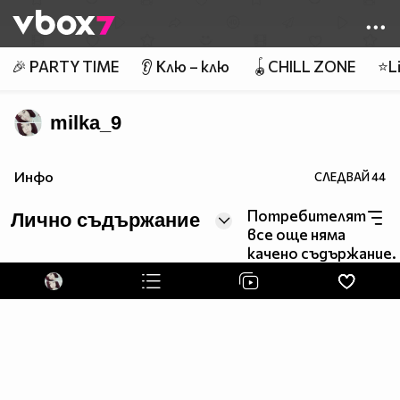
Member of
👾
🎉 PARTY TIME
👂 Клю – клю
🪀CHILL ZONE
⭐Li
milka_9
Инфо
СЛЕДВАЙ
44
Потребителят
Лично съдържание
все още няма
качено съдържание.