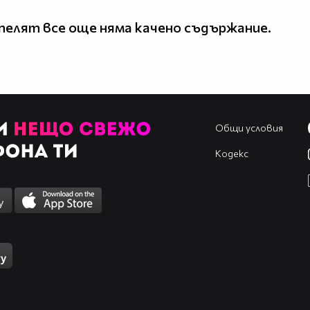
елят все още няма качено съдържание.
Общи условия
Кодекс