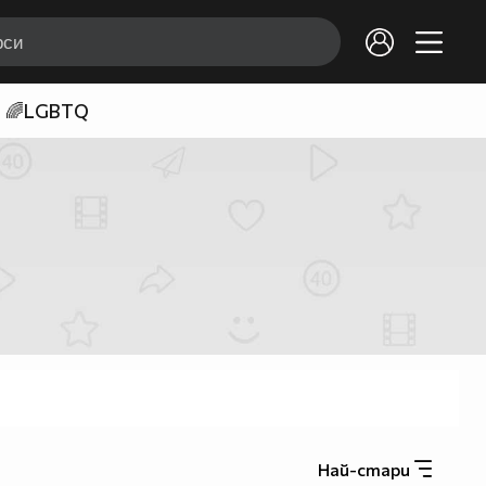
🌈LGBTQ
Най-стари