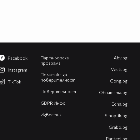
Партньорска
Abv.bg
Facebook
програма
Vesti.bg
Instagram
Политика за
поверителност
Gong.bg
TikTok
Поверителност
Оhnamama.bg
GDPR Инфо
Edna.bg
Известия
Sinoptik.bg
Grabo.bg
Pariteni.bg