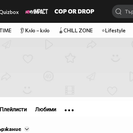
Quizbox
 TIME
👂 Клю – клю
🪀CHILL ZONE
⭐Lifestyle
Плейлисти
Любими
ържание