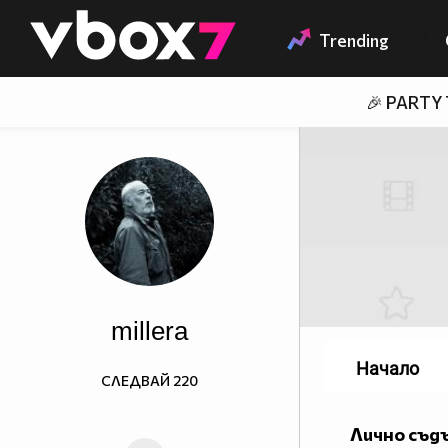
Member of
👾
Trending
🎉 PARTY
millera
Начало
СЛЕДВАЙ
220
Лично съд