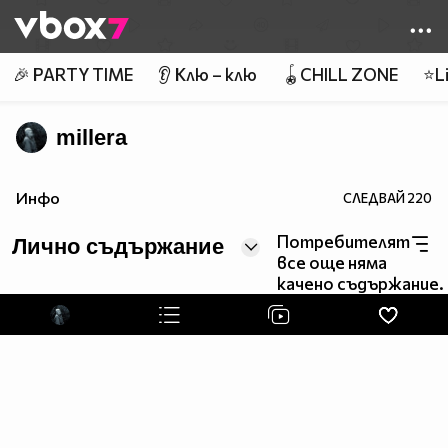
Member of
👾
🎉 PARTY TIME
👂 Клю – клю
🪀CHILL ZONE
⭐Li
millera
Инфо
СЛЕДВАЙ
220
Потребителят
Лично съдържание
все още няма
качено съдържание.