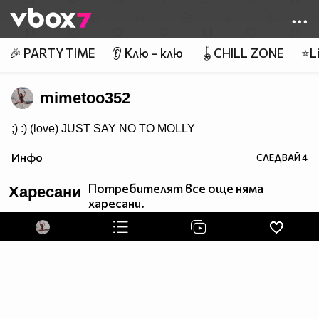
Member of
👾
🎉 PARTY TIME
👂 Клю – клю
🪀CHILL ZONE
⭐Li
mimetoo352
;) :) (love) JUST SAY NO TO MOLLY
Инфо
СЛЕДВАЙ
4
Потребителят все още няма
Харесани
харесани.