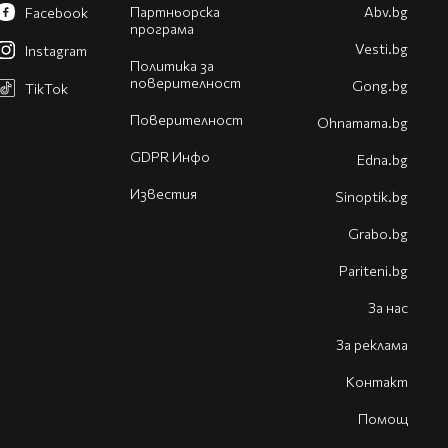
Партньорска
Abv.bg
Facebook
програма
Vesti.bg
Instagram
Политика за
поверителност
Gong.bg
TikTok
Поверителност
Оhnamama.bg
GDPR Инфо
Edna.bg
Известия
Sinoptik.bg
Grabo.bg
Pariteni.bg
За нас
За реклама
Контакт
Помощ