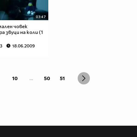
03:47
ален човек
а звуци на коли (1
93
18.06.2009
10
...
50
51