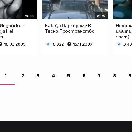
06:55
01:15
 Индийски -
Как Да Паркираме В
Ненорм
dja Hei
Тясно Пространство
имитир
ca
част)
18.03.2009
6 922
15.11.2007
3 4
1
2
3
4
5
6
7
8
9