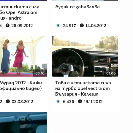
 истинската сила
Лудак се забавлява
бо Opel Astra от
ия- andro
5
28.09.2012
24 917
14.05.2012
03:10
01:00
Мурад 2012 - Кажи
Това е истинската сила
(официално видео)
на турбо opel vectra от
България - Келеша
2
03.08.2012
6 436
19.11.2012