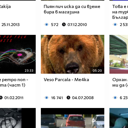
Rakija
Пиян пич иска да си вземе
Това е
бира в магазина
на тур
Българ
25.11.2013
572
07.12.2010
2 53
23:33
05:20
е ретро поп -
Veso Parcala - Me4ka
Орхан 
та (част 1)
ми да 
01.02.2011
16 741
04.07.2008
6 23