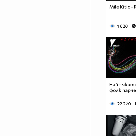
Mile Kitic - 
1 828
Най - якит
фолк парче
22 270