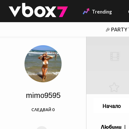
Member of
👾
Trending
🎉 PARTY
mimo9595
Начало
СЛЕДВАЙ
0
Любими
|