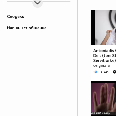
Сподели
Напиши съобщение
Antoniadis 
Deis (toni S
Servitiorke
originala
3 349