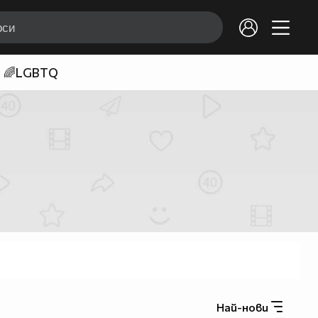
🌈LGBTQ
Най-нови