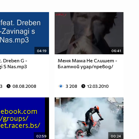
04:19
06:41
. Dreben G -
Меня Мама Не Слишет -
gi S Nas.mp3
Блатной удар/превод/
03
08.08.2008
3 208
12.03.2010
02:59
00:24