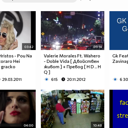
03:42
03:14
Hristos - Pou Na
Valerie Morales Ft. Wahero
Gk Feat
toraro Hei
- Doble Vida [ Двойствен
Zavina
) gracko
живот ] + Превод [ H D .. H
Q ]
29.03.2011
615
20.11.2012
6 3
04:00
10:48