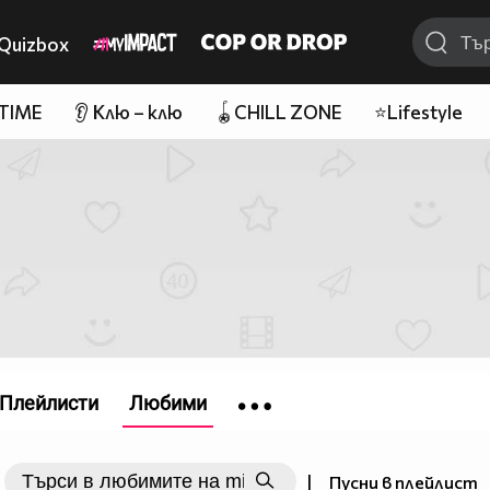
Quizbox
 TIME
👂 Клю – клю
🪀CHILL ZONE
⭐Lifestyle
Плейлисти
Любими
|
Пусни в плейлист