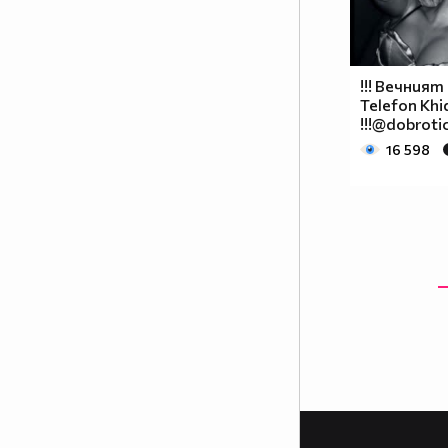
!!! Вечният
Telefon Khi
!!!@dobroti
16 598