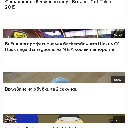
Страхотно светлинно шоу - Britain's Got Talent
2015
02:23
Бившият професионален баскетболист Шакил О'
Нийл пада в студиото на N B A коментаторите
00:41
Връзване на обувки за 2 секунди
21:11