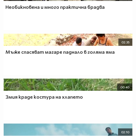
Необикновена и много практична брадва
02:35
Мъже спасяват магаре паднало в голяма яма
00:40
Змия краде костура на хлапето
02:10