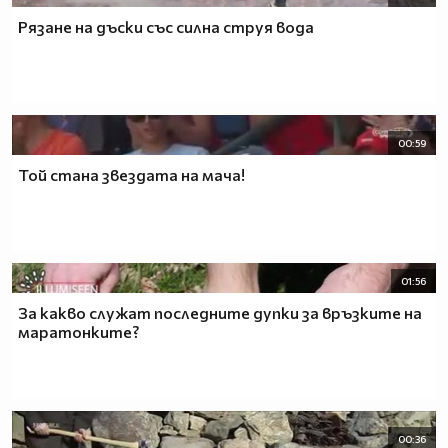
Рязане на дъски със силна струя вода
00:59
Той стана звездата на мача!
01:56
За какво служат последните дупки за връзките на
маратонките?
00:36