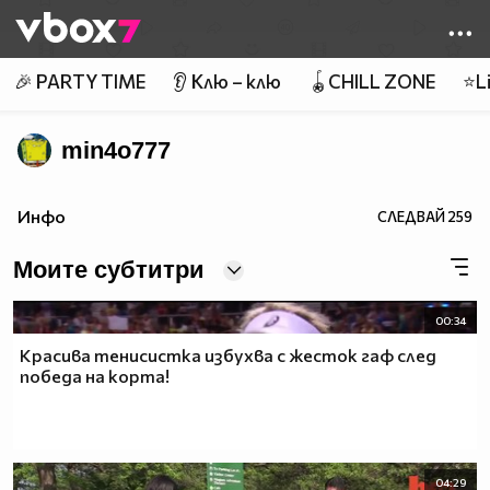
Member of
👾
🎉 PARTY TIME
👂 Клю – клю
🪀CHILL ZONE
⭐Li
min4o777
Инфо
СЛЕДВАЙ
259
Моите субтитри
00:34
Красива тенисистка избухва с жесток гаф след
победа на корта!
04:29