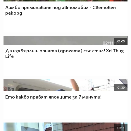
Лимбо преминаване под автомобил - Световен
рекорд
01:05
Да изхвърлиш опиата (дрогата) със стил! Xd Thug
Life
01:39
Ето какво правят японците за 7 минути!
06:31