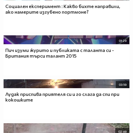
Социален експеримент : Какво бихте направили,
ако намерите изгубено портмоне?
01:29
Пич изуми журито и публиката с таланта си -
Британия търси талант 2015
03:59
Лудак приспива приятеля си и го слага да спи при
кокошките
02:49