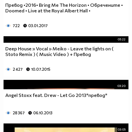
Превод •2016• Bring Me The Horizon • Обречените •
Doomed • Live at the Royal Albert Hall •
722
03.01.2017
05:22
Deep House » Vocal » Meiko - Leave the lights on (
Stoto Remix ) ( Music Video ) + Превод
2 427
10.07.2015
03:20
Angel Stoxx feat. Drew - Let Go 2013*превод*
28 367
06.10.2013
03:05