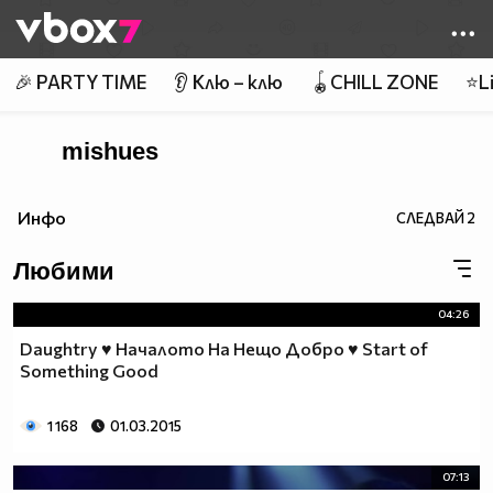
Member of
👾
🎉 PARTY TIME
👂 Клю – клю
🪀CHILL ZONE
⭐Li
mishues
Инфо
СЛЕДВАЙ
2
Любими
04:26
Daughtry ♥ Началото На Нещо Добро ♥ Start of
Something Good
1 168
01.03.2015
07:13