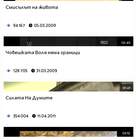
Смисълът на живота
94 167
05.03.2009
02:40
Човешката Воля няма граници
128 705
31.03.2009
01:47
Силата На Думите
354 004
11.04.2011
03:52