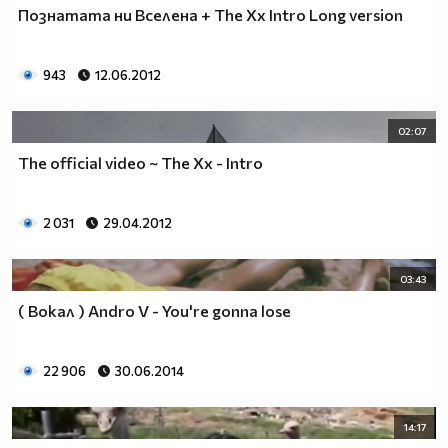
Познатата ни Вселена + The Xx Intro Long version
943
12.06.2012
02:07
The official video ~ The Xx - Intro
2 031
29.04.2012
03:43
( Вокал ) Andro V - You're gonna lose
22 906
30.06.2014
14:17