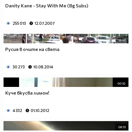
Danity Kane - Stay With Me (Bg Subs)
255 013
12.07.2007
13:07
Русия в очите на света
30 273
10.08.2014
00:52
Куче вкусва лимон!
4 332
01.10.2012
06:13