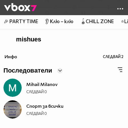
Member of
👾
🎉 PARTY TIME
👂 Клю – клю
🪀CHILL ZONE
⭐Li
mishues
Инфо
СЛЕДВАЙ
2
Последователи
Mihail Milanov
СЛЕДВАЙ
0
Спорт за всички
СЛЕДВАЙ
0