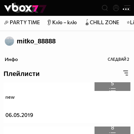
Member of
👾
🎉 PARTY TIME
👂 Клю – клю
🪀CHILL ZONE
⭐Li
mitko_88888
Инфо
СЛЕДВАЙ
2
Плейлисти
5
new
06.05.2019
8