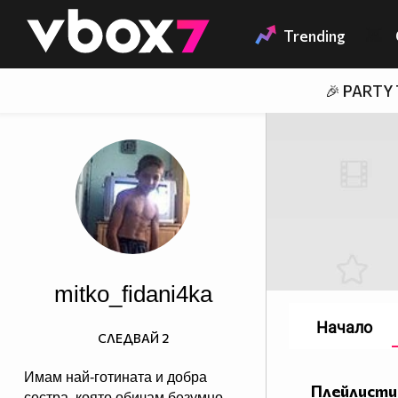
Member of
👾
Trending
🎉 PARTY
mitko_fidani4ka
Начало
СЛЕДВАЙ
2
Имам най-готинaта и добра
Плейлисти
сестра, която обичам безумно