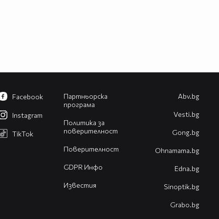
Партньорска
Abv.bg
Facebook
програма
Vesti.bg
Instagram
Политика за
поверителност
Gong.bg
TikTok
Поверителност
Оhnamama.bg
GDPR Инфо
Edna.bg
Известия
Sinoptik.bg
Grabo.bg