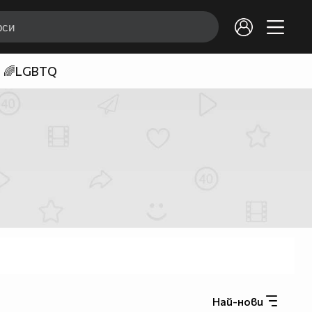
🌈LGBTQ
Най-нови