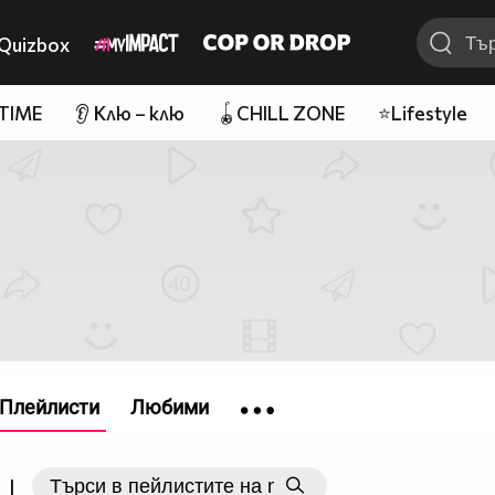
Quizbox
 TIME
👂 Клю – клю
🪀CHILL ZONE
⭐Lifestyle
Плейлисти
Любими
|