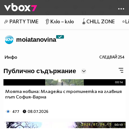
Member of
👾
🎉 PARTY TIME
👂 Клю – клю
🪀CHILL ZONE
⭐Li
moiatanovina
Инфо
СЛЕДВАЙ
254
Публично съдържание
00:14
Моята новина: Младежи с тротинетка на главния
път София-Варна
477
08.07.2026
00:10