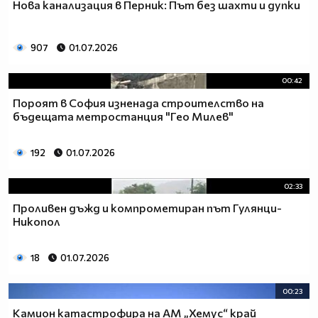
Нова канализация в Перник: Път без шахти и дупки
907
01.07.2026
00:42
Пороят в София изненада строителство на
бъдещата метростанция "Гео Милев"
192
01.07.2026
02:33
Проливен дъжд и компрометиран път Гулянци-
Никопол
18
01.07.2026
00:23
Камион катастрофира на АМ „Хемус“ край