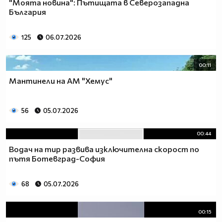
"Моята новина": Пътищата в Северозападна
България
125
06.07.2026
00:11
Мантинели на АМ "Хемус"
56
05.07.2026
00:44
Водач на тир развива изключителна скорост по
пътя Ботевград-София
68
05.07.2026
00:15