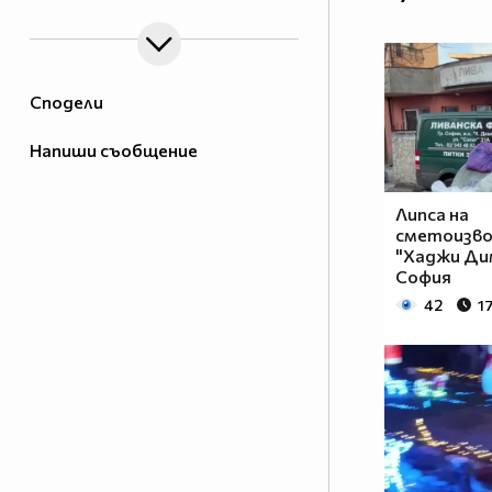
Сподели
Напиши съобщение
Липса на
сметоизвоз
"Хаджи Ди
София
42
1