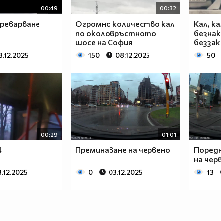
00:49
00:32
преварване
Огромно количество кал
Кал, к
по околовръстното
безнак
шосе на София
беззак
8.12.2025
150
08.12.2025
50
00:29
01:01
4
Преминаване на червено
Поред
на чер
3.12.2025
0
03.12.2025
13