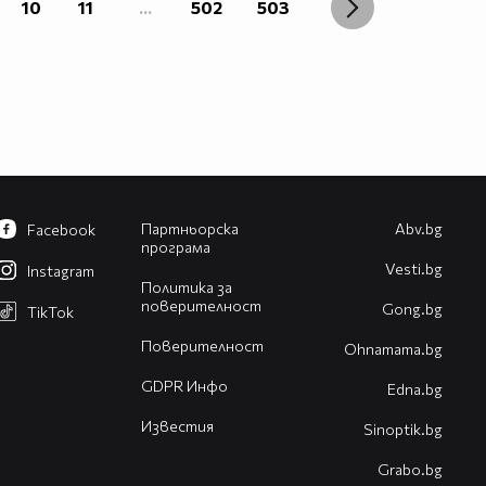
10
11
...
502
503
Партньорска
Abv.bg
Facebook
програма
Vesti.bg
Instagram
Политика за
поверителност
Gong.bg
TikTok
Поверителност
Оhnamama.bg
GDPR Инфо
Edna.bg
Известия
Sinoptik.bg
Grabo.bg