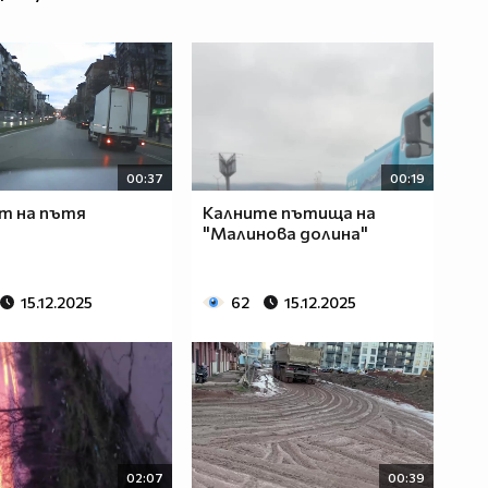
00:37
00:19
т на пътя
Калните пътища на
"Малинова долина"
15.12.2025
62
15.12.2025
02:07
00:39