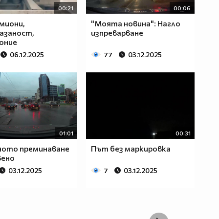
00:21
00:06
амиони,
"Моята новина": Нагло
азаност,
изпреварване
оние
06.12.2025
77
03.12.2025
01:01
00:31
ното преминаване
Път без маркировка
вено
03.12.2025
7
03.12.2025