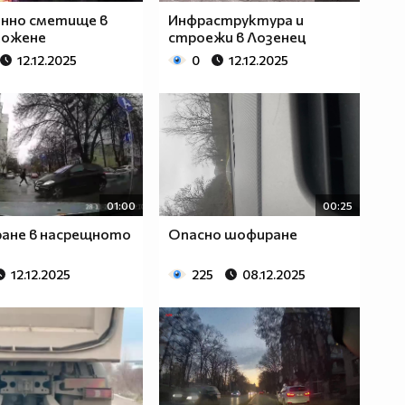
нно сметище в
Инфраструктура и
ложене
строежи в Лозенец
12.12.2025
0
12.12.2025
01:00
00:25
ане в насрещното
Опасно шофиране
12.12.2025
225
08.12.2025