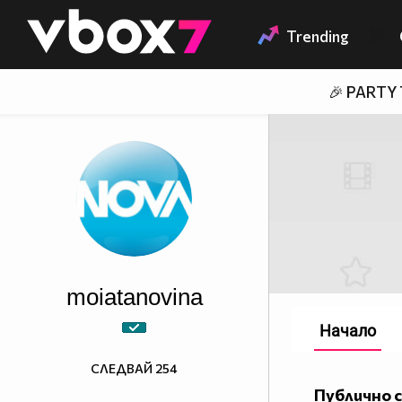
Member of
👾
Trending
🎉 PARTY
moiatanovina
Начало
СЛЕДВАЙ
254
Публично 