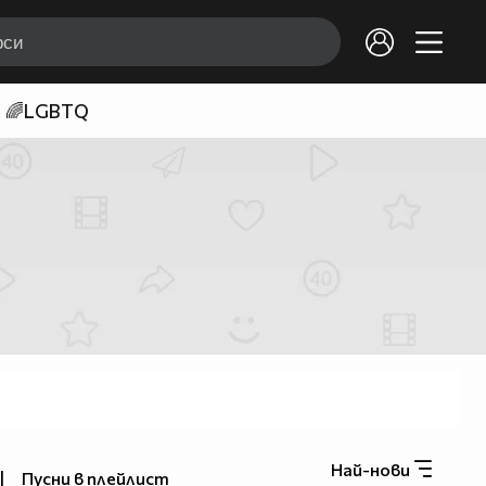
🌈LGBTQ
Най-нови
|
Пусни в плейлист