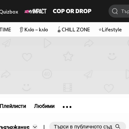
Quizbox
 TIME
👂 Клю – клю
🪀CHILL ZONE
⭐Lifestyle
Плейлисти
Любими
съдържание
|