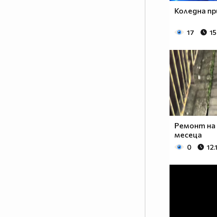
Коледна пр
17
15
Ремонт на
месеца
0
12.