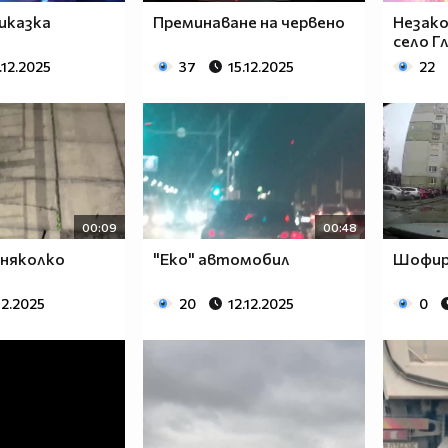
иказка
Преминаване на червено
Незако
село Г
.12.2025
37
15.12.2025
22
00:09
00:48
 няколко
"Еко" автомобил
Шофир
12.2025
20
12.12.2025
0