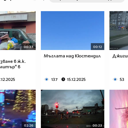
00:37
00:12
Мъглата над Кюстендил
Джиги
ване в ж.к.
митър" в
7.12.2025
137
15.12.2025
53
02:26
00:23