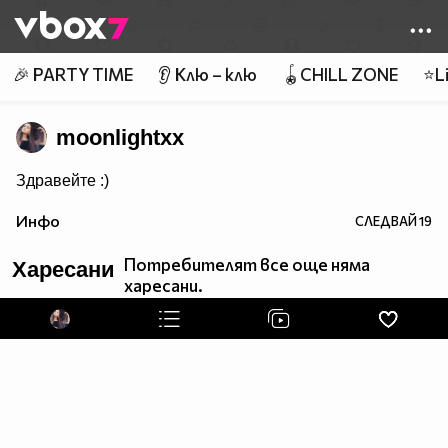
Member of
👾
🎉 PARTY TIME
👂 Клю – клю
🪀CHILL ZONE
⭐Li
moonlightxx
Здравейте :)
Инфо
СЛЕДВАЙ
19
Потребителят все още няма
Харесани
харесани.