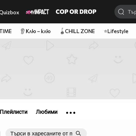
Quizbox
 TIME
👂 Клю – клю
🪀CHILL ZONE
⭐Lifestyle
Плейлисти
Любими
|