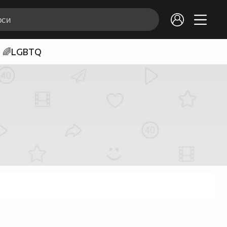
🌈LGBTQ