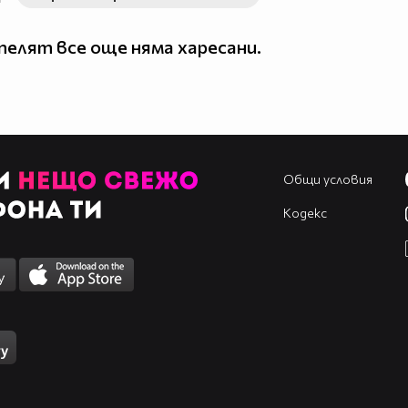
елят все още няма харесани.
Общи условия
Кодекс