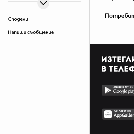
машина, а не човек.
Потребит
Сподели
Клуб Москвич България
Напиши съобщение