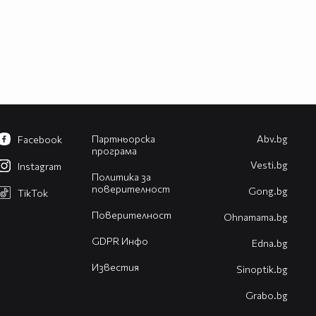
Партньорска
Abv.bg
Facebook
програма
Vesti.bg
Instagram
Политика за
поверителност
Gong.bg
TikTok
Поверителност
Оhnamama.bg
GDPR Инфо
Edna.bg
Известия
Sinoptik.bg
Grabo.bg