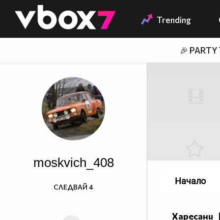
Member of
👾
Trending
🎉 PARTY
moskvich_408
Начало
СЛЕДВАЙ
4
Бензин, а не кръв..
Харесани
карбуратор, а не сърце..