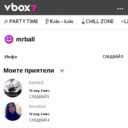
Member of
👾
🎉 PARTY TIME
👂 Клю – клю
🪀CHILL ZONE
⭐Li
mrball
Инфо
СЛЕДВАЙ
0
Моите приятели
karioki2
12 год. 2 мес.
СЛЕДВАЙ
5
luxurious
12 год. 2 мес.
СЛЕДВАЙ
4