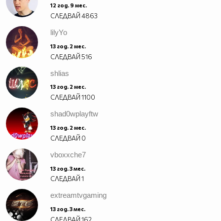
12 год. 9 мес.
СЛЕДВАЙ
4863
☻/
lilyYo
/▌
13 год. 2 мес.
/ \ Това е Боб
СЛЕДВАЙ
516
най-великата група
shlias
13 год. 2 мес.
СЛЕДВАЙ
1100
shad0wplayftw
13 год. 2 мес.
СЛЕДВАЙ
0
vboxxche7
13 год. 3 мес.
СЛЕДВАЙ
1
extreamtvgaming
13 год. 3 мес.
СЛЕДВАЙ
162