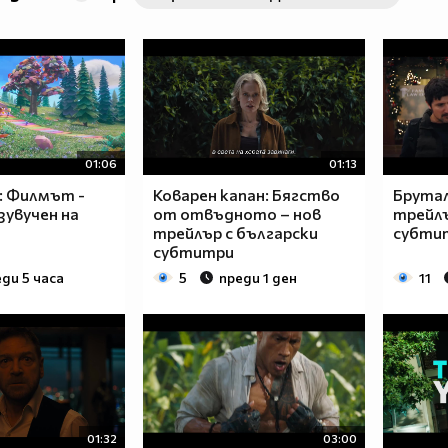
01:06
01:13
: Филмът -
Коварен капан: Бягство
Брутал
зувучен на
от отвъдното – нов
трейлъ
трейлър с български
субти
субтитри
ди 5 часа
5
преди 1 ден
11
01:32
03:00