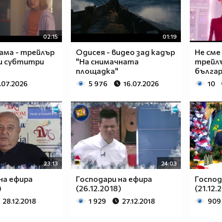
02:15
01:19
ама - трейлър
Одисея - видео зад кадър
Не сме
ки субтитри
"На снимачната
трейлъ
площадка"
българ
.07.2026
5 976
16.07.2026
10
23:13
24:03
на ефира
Господари на ефира
Господ
)
(26.12.2018)
(21.12.
28.12.2018
1 929
27.12.2018
909