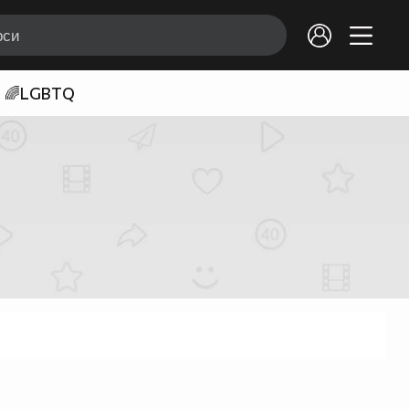
🌈LGBTQ