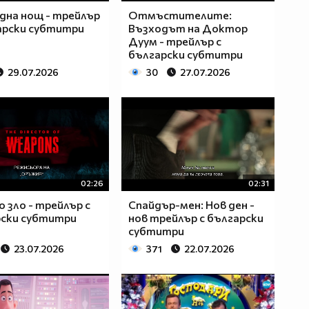
дна нощ - трейлър
Отмъстителите:
арски субтитри
Възходът на Доктор
Дуум - трейлър с
български субтитри
29.07.2026
30
27.07.2026
02:26
02:31
о зло - трейлър с
Спайдър-мен: Нов ден -
рски субтитри
нов трейлър с български
субтитри
23.07.2026
371
22.07.2026