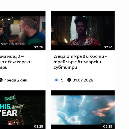
02:26
02:41
на нощ 2 –
Деца от кръв и кости -
р с български
трейлър с български
три
субтитри
преди 2 дни
9
31.07.2026
02:25
02:25