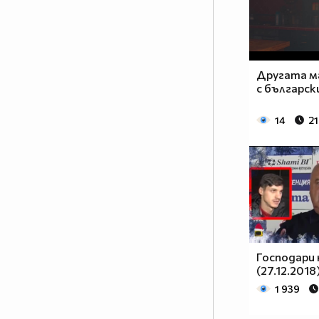
Другата м
с българс
14
21
Господари 
(27.12.2018
1 939