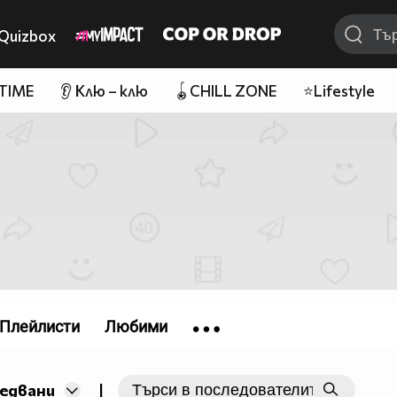
Quizbox
 TIME
👂 Клю – клю
🪀CHILL ZONE
⭐Lifestyle
Плейлисти
Любими
|
ледвани