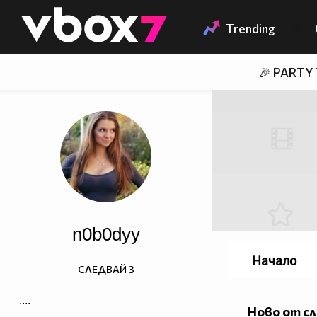
Member of
👾
Trending
🎉 PARTY
n0b0dyy
Начало
СЛЕДВАЙ
3
....
Ново от с