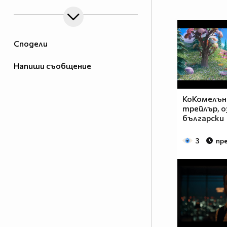
Сподели
Напиши съобщение
КоКомелън
трейлър, о
български
3
пре