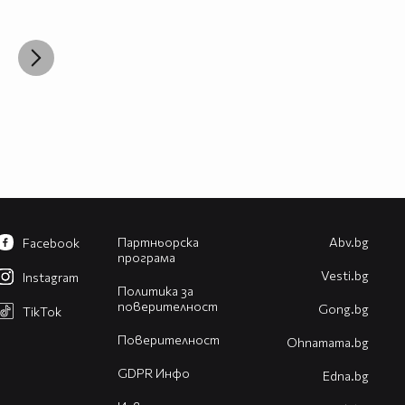
Партньорска
Abv.bg
Facebook
програма
Vesti.bg
Instagram
Политика за
поверителност
Gong.bg
TikTok
Поверителност
Оhnamama.bg
GDPR Инфо
Edna.bg