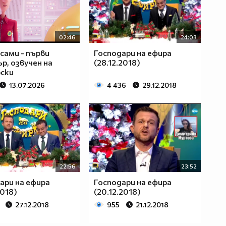
02:46
24:03
 сами - първи
Господари на ефира
р, озвучен на
(28.12.2018)
ски
13.07.2026
4 436
29.12.2018
22:56
23:52
ари на ефира
Господари на ефира
2018)
(20.12.2018)
27.12.2018
955
21.12.2018