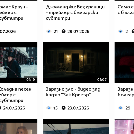
мас Краун -
Джуманджи: Без граници
Само е
ейлър с
- трейлър с български
с бълг
 субтитри
субтитри
.07.2026
21
29.07.2026
2
01:19
01:07
Коледна песен
Заразно зло - видео зад
Заразн
ейлър с
кадър "Зак Крегър"
бълга
 субтитри
24.07.2026
15
23.07.2026
29