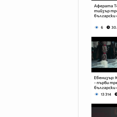
Аферата То
тийзър тр
български
6
30
Ебенизър: 
- първи тр
български
13 314