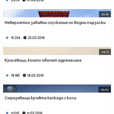
9 874
01.04.2016
02:39
Невероятно забавни спускания по водни пързалки
15 234
25.03.2016
04:23
Красавици, които обичат адреналина
18 185
18.03.2016
04:04
Смразяващи кръвта каскади с коли
11 015
11.03.2016