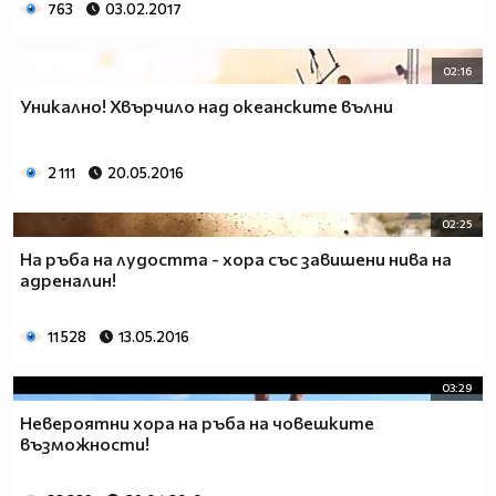
763
03.02.2017
02:16
Уникално! Хвърчило над океанските вълни
2 111
20.05.2016
02:25
На ръба на лудостта - хора със завишени нива на
адреналин!
11 528
13.05.2016
03:29
Невероятни хора на ръба на човешките
възможности!