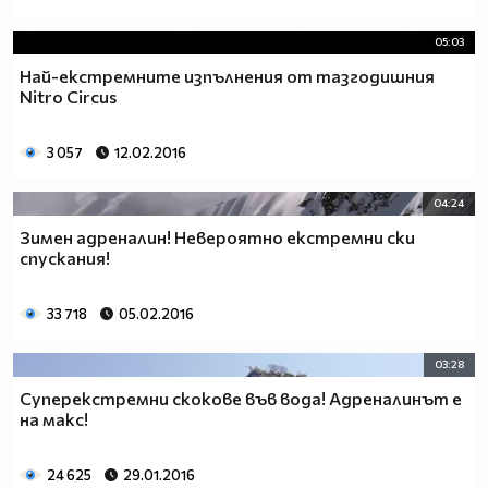
05:03
Най-екстремните изпълнения от тазгодишния
Nitro Circus
3 057
12.02.2016
04:24
Зимен адреналин! Невероятно екстремни ски
спускания!
33 718
05.02.2016
03:28
Суперекстремни скокове във вода! Адреналинът е
на макс!
24 625
29.01.2016