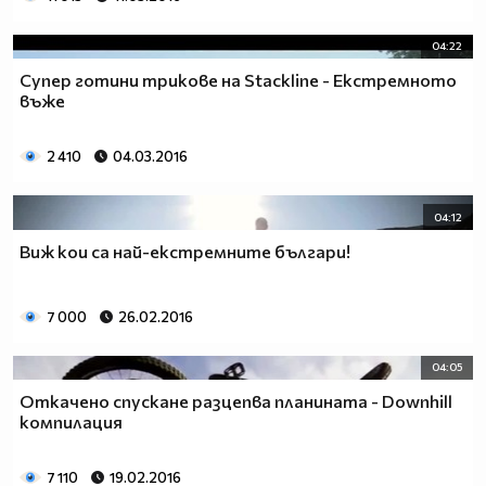
04:22
Супер готини трикове на Stackline - Екстремното
въже
2 410
04.03.2016
04:12
Виж кои са най-екстремните българи!
7 000
26.02.2016
04:05
Откачено спускане разцепва планината - Downhill
компилация
7 110
19.02.2016