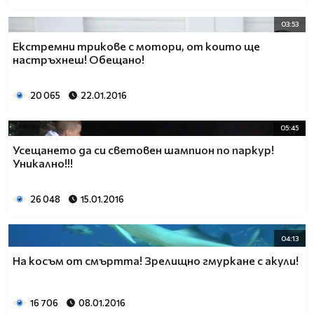
03:53
Екстремни трикове с мотори, от които ще
настръхнеш! Обещано!
20 065
22.01.2016
05:45
Усещането да си световен шампион по паркур!
Уникално!!!
26 048
15.01.2016
04:13
На косъм от смъртта! Зрелищно гмуркане с акули!
16 706
08.01.2016