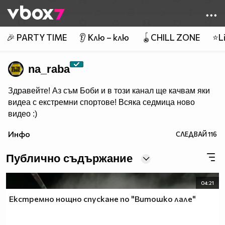
Member of
👾
🎉 PARTY TIME
👂 Клю – клю
🪀CHILL ZONE
⭐Li
na_raba
Здравейте! Аз съм Боби и в този канал ще качвам яки
видеа с екстремни спортове! Всяка седмица ново
видео :)
Инфо
СЛЕДВАЙ
116
Публично съдържание
04:21
Екстремно нощно спускане по "Витошко лале"