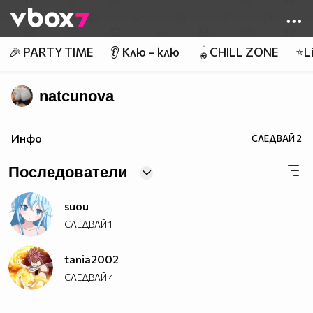
Member of
👾
🎉 PARTY TIME
👂 Клю – клю
🪀CHILL ZONE
⭐Li
natcunova
Инфо
СЛЕДВАЙ
2
Последователи
suou
СЛЕДВАЙ
1
tania2002
СЛЕДВАЙ
4