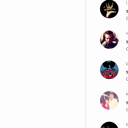
1
1
l
1
k
1