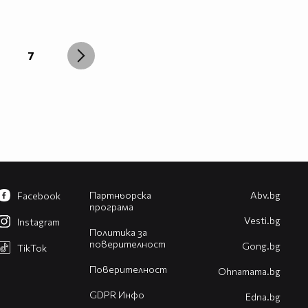
7
Партньорска
Abv.bg
Facebook
програма
Vesti.bg
Instagram
Политика за
поверителност
Gong.bg
TikTok
Поверителност
Оhnamama.bg
GDPR Инфо
Edna.bg