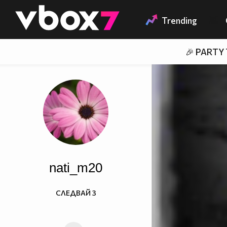
Member of
👾
Trending
🎉 PARTY
nati_m20
СЛЕДВАЙ
3