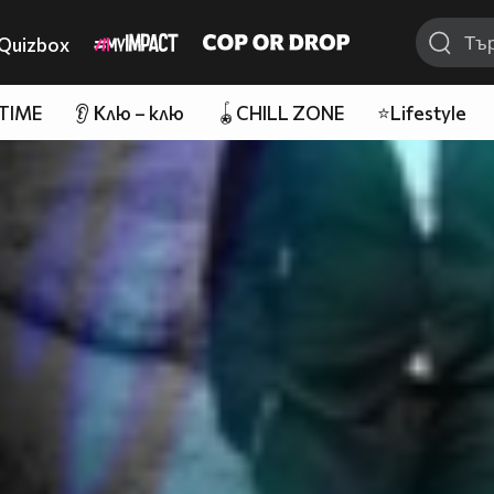
Quizbox
 TIME
👂 Клю – клю
🪀CHILL ZONE
⭐Lifestyle