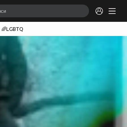
🌈LGBTQ