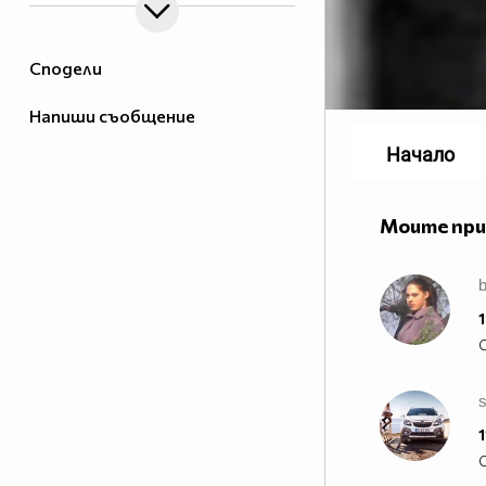
Сподели
Напиши съобщение
Начало
Моите пр
1
1