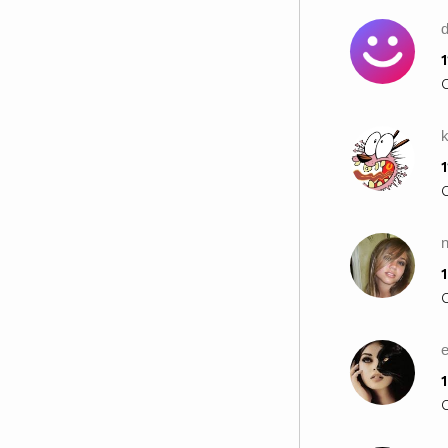
1
1
1
e
1