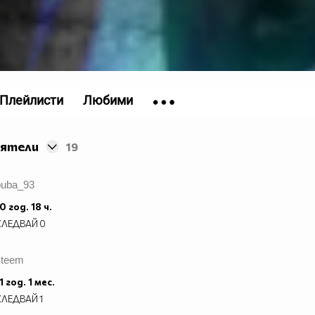
Плейлисти
Любими
иятели
19
buba_93
0 год. 18 ч.
СЛЕДВАЙ
0
steem
1 год. 1 мес.
СЛЕДВАЙ
1