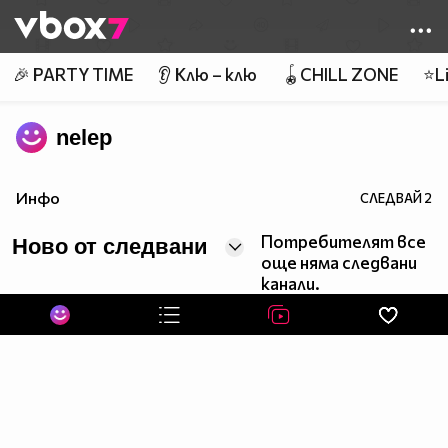
Member of
👾
🎉 PARTY TIME
👂 Клю – клю
🪀CHILL ZONE
⭐Li
nelep
Инфо
СЛЕДВАЙ
2
Потребителят все
Ново от следвани
още няма следвани
канали.