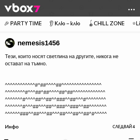
Member of
👾
🎉 PARTY TIME
👂 Клю – клю
🪀CHILL ZONE
⭐Li
nemesis1456
Тези, които носят светлина на другите, никога не
остават на тъмно.
^^^^^^^^^^^^#^##^^^^##^^^^^^^^^^^^^^^^
^^^^^^^^#^^^##^##^^^^##^##^^^^^^^^^^^^^
^^^^^^^#^^^^##^^##^^###^^##^^^#^^^^^^^^
^^^^^^^#^^^##^^^##^^###^^###^^##^^^^^^^
^^^^^^###^^##^^^##^^^##^^^##^^##^#^^^^^
^^^^#^####^#######^^^###^###^###^#^^^^^
Инфо
СЛЕДВАЙ
4
^^^^#^^###^^######^^########^###^#^^^^^
^^^##^^###^^###############^^###^###^^^