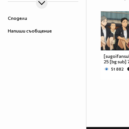
Сподели
Напиши съобщение
[sugoifansub
25 [bg sub] 
51 882