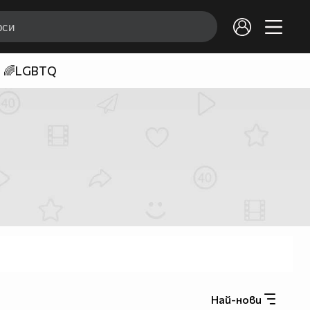
🌈LGBTQ
Най-нови