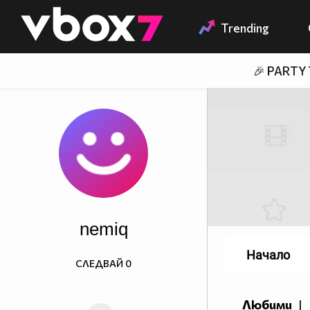
Member of
👾
Trending
🎉 PARTY
nemiq
Начало
СЛЕДВАЙ
0
Любими
|