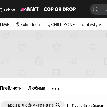
Quizbox
 TIME
👂 Клю – клю
🪀CHILL ZONE
⭐Lifestyle
Плейлисти
Любими
|
Пусни в плейлист