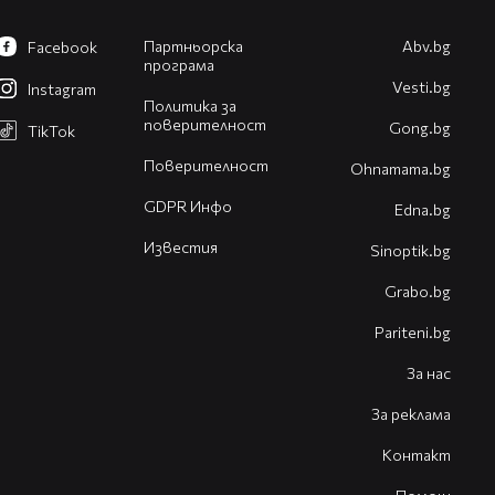
Партньорска
Abv.bg
Facebook
програма
Vesti.bg
Instagram
Политика за
поверителност
Gong.bg
TikTok
Поверителност
Оhnamama.bg
GDPR Инфо
Edna.bg
Известия
Sinoptik.bg
Grabo.bg
Pariteni.bg
За нас
За реклама
Контакт