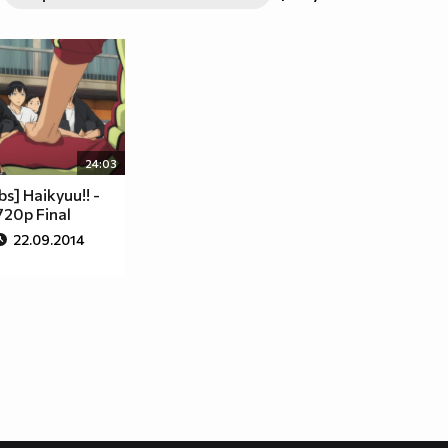
24:03
s] Haikyuu!! -
720p Final
22.09.2014