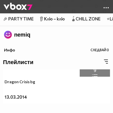
Member of
👾
🎉 PARTY TIME
👂 Клю – клю
🪀CHILL ZONE
⭐Li
nemiq
Инфо
СЛЕДВАЙ
0
Плейлисти
9
Dragon Crisis bg
13.03.2014