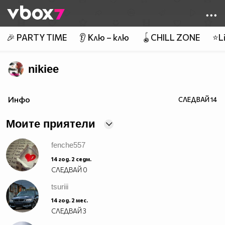
Member of
👾
🎉 PARTY TIME
👂 Клю – клю
🪀CHILL ZONE
⭐Li
nikiee
Инфо
СЛЕДВАЙ
14
Моите приятели
fenche557
14 год. 2 седм.
СЛЕДВАЙ
0
tsuriii
14 год. 2 мес.
СЛЕДВАЙ
3