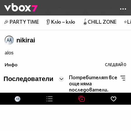
Member of
👾
🎉 PARTY TIME
👂 Клю – клю
🪀CHILL ZONE
⭐Li
nikirai
alos
Инфо
СЛЕДВАЙ
0
Потребителят все
Последователи
още няма
последователи.