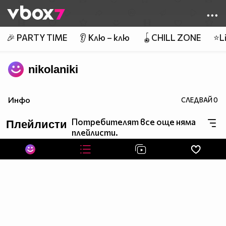
Member of
👾
🎉 PARTY TIME
👂 Клю – клю
🪀CHILL ZONE
⭐Li
nikolaniki
Инфо
СЛЕДВАЙ
0
Потребителят все още няма
Плейлисти
плейлисти.