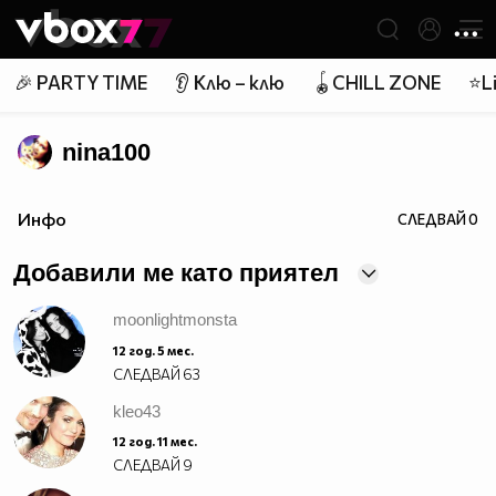
Member of
👾
🎉 PARTY TIME
👂 Клю – клю
🪀CHILL ZONE
⭐Li
nina100
Инфо
СЛЕДВАЙ
0
Добавили ме като приятел
moonlightmonsta
12 год. 5 мес.
СЛЕДВАЙ
63
kleo43
12 год. 11 мес.
СЛЕДВАЙ
9