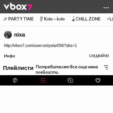
Member of
👾
🎉 PARTY TIME
👂 Клю – клю
🪀CHILL ZONE
⭐Li
nixa
http://vbox7.com/user:onlystar056?sbs=1
Инфо
СЛЕДВАЙ
83
Потребителят все още няма
Плейлисти
плейлисти.