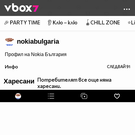
Member of
👾
🎉 PARTY TIME
👂 Клю – клю
🪀CHILL ZONE
⭐Li
nokiabulgaria
Профил на Nokia България
Инфо
СЛЕДВАЙ
91
Потребителят все още няма
Харесани
харесани.